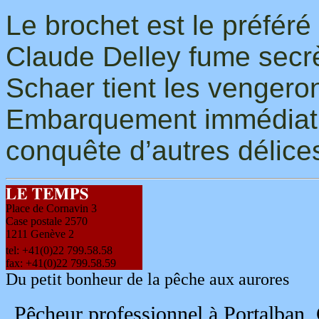
Le brochet est le préfér
Claude Delley fume secrè
Schaer tient les vengero
Embarquement immédiat a
conquête d’autres délices
Place de Cornavin 3
Case postale 2570
1211 Genève 2
tel:
+41(0)22 799.58.58
fax:
+41(0)22 799.58.59
Du petit bonheur de la pêche aux aurores
Pêcheur professionnel à Portalban