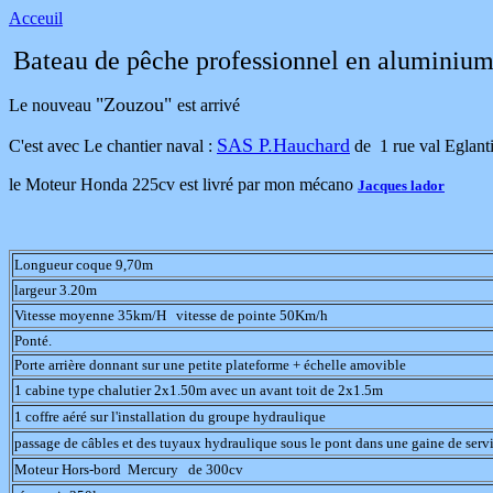
Acceuil
Bateau de pêche professionnel en aluminiu
"Zouzou"
Le nouveau
est arrivé
SAS P.Hauchard
C'est avec Le chantier naval :
de 1 rue val Eglanti
le Moteur Honda 225cv est livré par mon mécano
Jacques lador
Longueur coque 9,70m
largeur 3.20m
Vitesse moyenne 35km/H vitesse de pointe 50Km/h
Ponté.
Porte arrière donnant sur une petite plateforme + échelle amovible
1 cabine type chalutier 2x1.50m avec un avant toit de 2x1.5m
1 coffre aéré sur l'installation du groupe hydraulique
passage de câbles et des tuyaux hydraulique sous le pont dans une gaine de serv
Moteur Hors-bord Mercury de 300cv