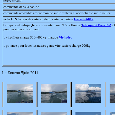
réservoir 350l
commande dans la cabine
commande amovible arrière montée sur le tableau et accrochable sur le rouleau
radar GPS lecteur de carte sondeur carte lac Suisse
Garmin 6012
Groupe hydraulique
benzine monteur min 9.5cv Honda (
fabriquant Bovet SA
) 
pour les appareils suivant :
1 vire-filets charge 300- 400kg marque
Virhydro
1 potence pour lever les nasses genre vire-casiers charge 200kg
Le Zouzou 5juin 2011